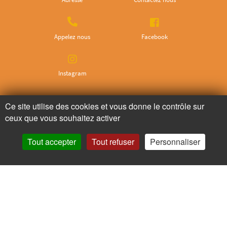
Appelez nous
Facebook
Instagram
Ce site utilise des cookies et vous donne le contrôle sur
Ne ratez plus rien,
ceux que vous souhaitez activer
Abonnez-vous à notre newsletter
Tout accepter
Tout refuser
Personnaliser
Je m’inscris
Pour votre santé, mangez au moins cinq fruits et légumes par jour.
www.mangerbouger.fr