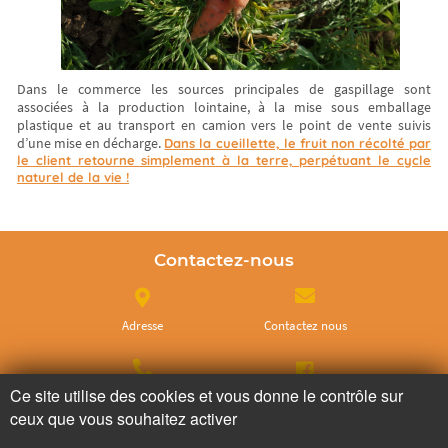
Dans le commerce les sources principales de gaspillage sont
associées à la production lointaine, à la mise sous emballage
plastique et au transport en camion vers le point de vente suivis
d’une mise en décharge.
Dans la cueillette, le fruit non récolté par
le client retourne simplement à la terre, perpétuant le cycle
naturel de la vie !
Contactez-nous
Adresse
Contactez nous
Ce site utilise des cookies et vous donne le contrôle sur
Appelez nous
Facebook
ceux que vous souhaitez activer