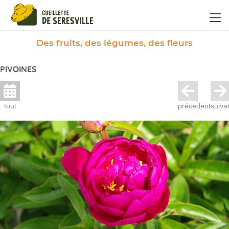
Panneau de gestion des cookies
Des fruits, des légumes, des fleurs
PIVOINES
tout
précedent
suiva