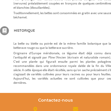
(nervures) préalablement coupées en tronçons de quelques centimètres
et blanchies (ébouillantées).
Traditionnellement, les bettes sont consommées en gratin avec une sauce
béchamel.
HISTORIQUE
La bette ou blette ou poirée est de la même famille botanique que la
betterave rouge ou que la betterave sucrière.
Originaire d'Europe méridionale, ce légume était déjà connu dans
l'antiquité et signalé par Pline l'Ancien (écrivain et naturaliste romain).
C'est une plante qui figurait ensuite parmi les plantes potagères
recommandées dans une ordonnance royale datée de la fin du VIIIe
siècle. A cette époque elle était récoltée, sans qu'on sache précisément s'il
s'agissait de variétés cultivées pour leurs racines ou pour leurs feuilles.
Aujourd’hui, les variétés actuelles ne sont cultivées que pour ces
dernières.
Contactez-nous