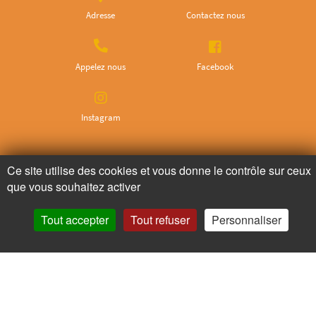
Adresse
Contactez nous
Appelez nous
Facebook
Instagram
Ne ratez plus rien,
Ce site utilise des cookies et vous donne le contrôle sur ceux
Abonnez-vous à notre newsletter
que vous souhaitez activer
Tout accepter
Tout refuser
Personnaliser
Je m’inscris
Pour votre santé, mangez au moins cinq fruits et légumes par jour.