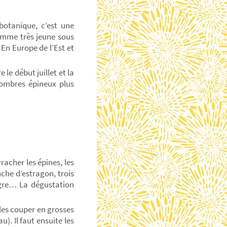
otanique, c’est une
omme très jeune sous
; En Europe de l’Est et
 le début juillet et la
ombres épineux plus
racher les épines, les
che d’estragon, trois
aigre… La dégustation
 les couper en grosses
u). Il faut ensuite les