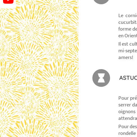
Le corn
cucurbit
forme de 
en Orient
Il est cu
mi-sept
amers!
ASTUC
Pour prép
serrer d
oignons 
attendra
Pour des 
rondelle 