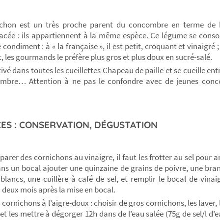
ichon est un très proche parent du concombre en terme de b
acée : ils appartiennent à la même espèce. Ce légume se cons
condiment : à « la française », il est petit, croquant et vinaigré 
, les gourmands le préfère plus gros et plus doux en sucré-salé.
ltivé dans toutes les cueillettes Chapeau de paille et se cueille entre
embre… Attention à ne pas le confondre avec de jeunes conc
ES : CONSERVATION, DÉGUSTATION
arer des cornichons au vinaigre, il faut les frotter au sel pour ar
ans un bocal ajouter une quinzaine de grains de poivre, une bran
blancs, une cuillère à café de sel, et remplir le bocal de vin
 deux mois après la mise en bocal.
cornichons à l’aigre-doux : choisir de gros cornichons, les laver,
et les mettre à dégorger 12h dans de l’eau salée (75g de sel/l d’ea