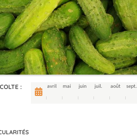
avril
mai
juin
juil.
août
sept.
COLTE :
CULARITÉS