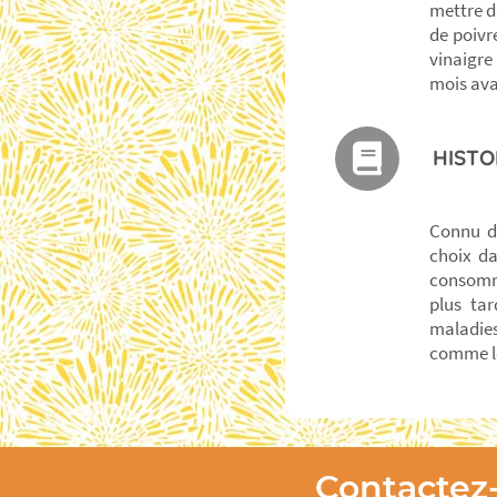
mettre d
de poivr
vinaigre
mois ava
HISTO
Connu de
choix da
consomma
plus tar
maladies
comme le 
Contactez