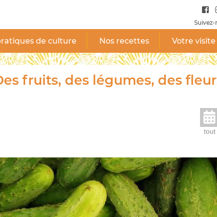
Suivez-
ratiques de culture
Nos recettes
Votre visite
es fruits, des légumes, des fleur
tout