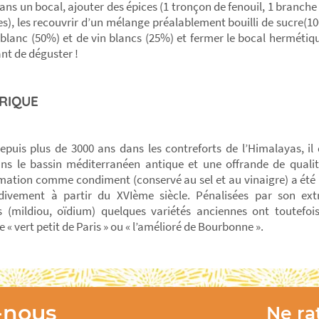
ans un bocal, ajouter des épices (1 tronçon de fenouil, 1 branche
es), les recouvrir d’un mélange préalablement bouilli de sucre(10
 blanc (50%) et de vin blancs (25%) et fermer le bocal hermét
nt de déguster !
RIQUE
puis plus de 3000 ans dans les contreforts de l’Himalayas, il
ns le bassin méditerranéen antique et une offrande de qualit
tion comme condiment (conservé au sel et au vinaigre) a été 
divement à partir du XVIème siècle. Pénalisées par son ext
 (mildiou, oïdium) quelques variétés anciennes ont toutefois 
« vert petit de Paris » ou « l’amélioré de Bourbonne ».
-nous
Ne rat