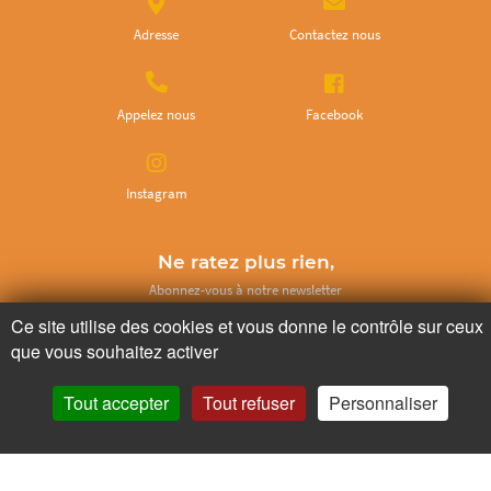
Adresse
Contactez nous
Appelez nous
Facebook
Instagram
Ne ratez plus rien,
Abonnez-vous à notre newsletter
Ce site utilise des cookies et vous donne le contrôle sur ceux
que vous souhaitez activer
Tout accepter
Tout refuser
Personnaliser
Je m’inscris
Pour votre santé, mangez au moins cinq fruits et légumes par jour.