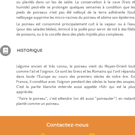
ou plantés dans un tas de sable. La conservation à la cave (frais et
humide) peut-elle se prolonger quelques semaines à condition que les
pieds de poireaux n’est pas été nettoyé de la terre adhérente (tout
nettoyage supprime les micro-racines du poireau et abime son épiderme.
Le poireau est consommé principalement cuit à la vapeur ou à l’eau
(pour des salades tièdes), émincé à la poêle pour servir de nid à des filets
de poissons, ou à la cocotte dans des plats mijotés plus complexes.
HISTORIQUE
Légume ancien et très connu, le poireau vient du Moyen-Orient tout
comme l'ail et l'oignon. Ce sont les Grecs et les Romains qui l'ont répandu
dans toute l'Europe au cours des premiers siècles de notre ère. En
France, il constitue avec l’oignon pendant des siècles la base des soupes.
C'est la partie blanche enterrée aussi appelée «fût» qui est la plus
appréciée.
"Faire le poireau", c'est attendre (on dit aussi "poireauter") en restant
planté comme un poireau.
Contactez-nous