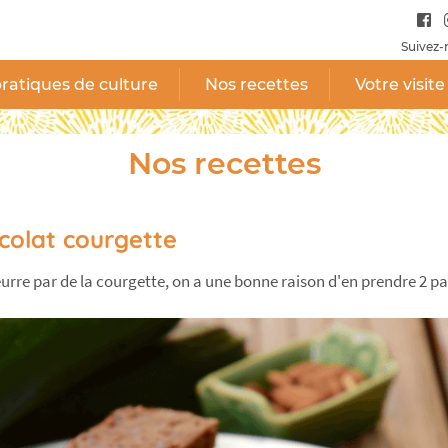
Suivez-
ratiques de culture
Nos recettes
Votre visite
Nos recettes
colat courgette
rre par de la courgette, on a une bonne raison d'en prendre 2 par