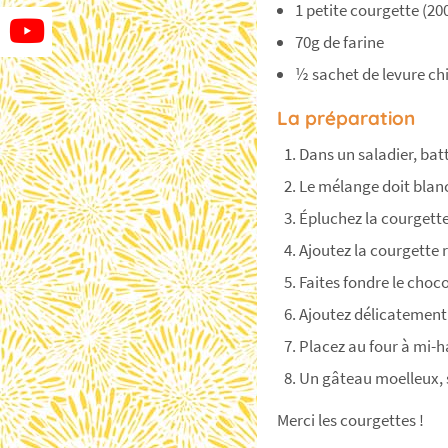
1 petite courgette (20
70g de farine
½ sachet de levure c
La préparation
Dans un saladier, batt
Le mélange doit blan
Épluchez la courgette
Ajoutez la courgette 
Faites fondre le choc
Ajoutez délicatement 
Placez au four à mi-
Un gâteau moelleux, s
Merci les courgettes !