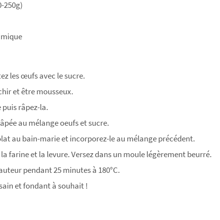
0-250g)
himique
ez les œufs avec le sucre.
chir et être mousseux.
 puis râpez-la.
râpée au mélange oeufs et sucre.
olat au bain-marie et incorporez-le au mélange précédent.
la farine et la levure. Versez dans un moule légèrement beurré.
hauteur pendant 25 minutes à 180°C.
ain et fondant à souhait !